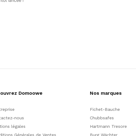
tôt lancée !
couvrez Domoowe
Nos marques
treprise
Fichet-Bauche
tactez-nous
Chubbsafes
ions légales
Hartmann Tresore
itions Générales de Ventes
Burg Wächter