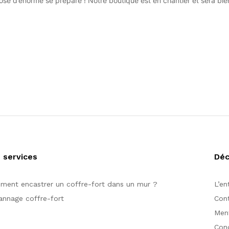
se d’énorme se prépare ! Notre boutique est en chantier et sera bien
 services
Dé
ent encastrer un coffre-fort dans un mur ?
L’en
nnage coffre-fort
Con
Ment
Cond