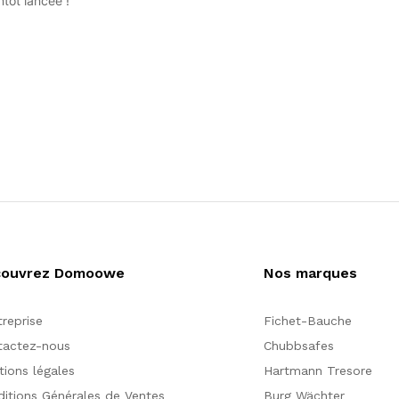
tôt lancée !
couvrez Domoowe
Nos marques
treprise
Fichet-Bauche
tactez-nous
Chubbsafes
ions légales
Hartmann Tresore
itions Générales de Ventes
Burg Wächter