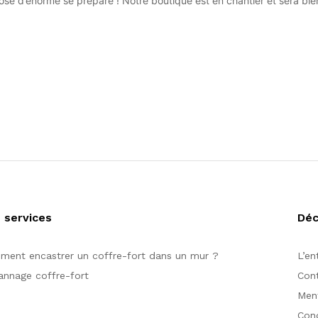
se d’énorme se prépare ! Notre boutique est en chantier et sera bien
 services
Dé
ent encastrer un coffre-fort dans un mur ?
L’en
nnage coffre-fort
Con
Ment
Cond