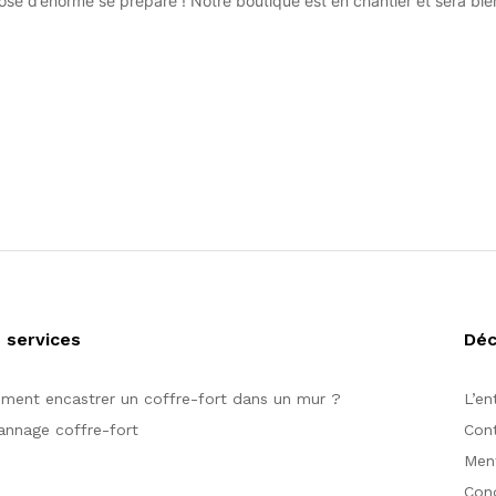
se d’énorme se prépare ! Notre boutique est en chantier et sera bien
 services
Dé
ent encastrer un coffre-fort dans un mur ?
L’en
nnage coffre-fort
Con
Ment
Cond