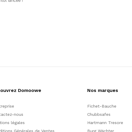
tôt lancée !
couvrez Domoowe
Nos marques
treprise
Fichet-Bauche
tactez-nous
Chubbsafes
ions légales
Hartmann Tresore
itions Générales de Ventes
Burg Wächter