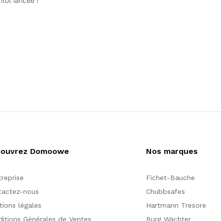
tôt lancée !
couvrez Domoowe
Nos marques
treprise
Fichet-Bauche
tactez-nous
Chubbsafes
ions légales
Hartmann Tresore
itions Générales de Ventes
Burg Wächter