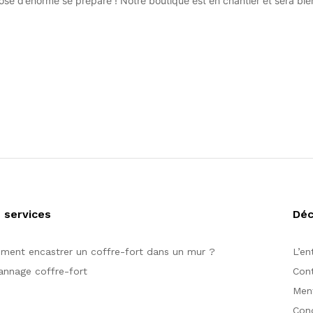
se d’énorme se prépare ! Notre boutique est en chantier et sera bien
 services
Dé
ent encastrer un coffre-fort dans un mur ?
L’en
nnage coffre-fort
Con
Ment
Cond