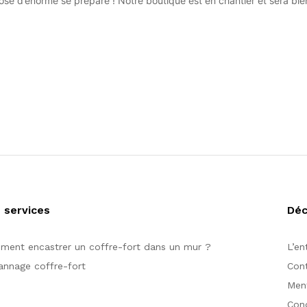
se d’énorme se prépare ! Notre boutique est en chantier et sera bien
 services
Dé
ent encastrer un coffre-fort dans un mur ?
L’en
nnage coffre-fort
Con
Ment
Cond