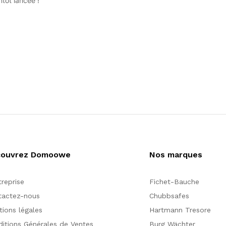
tôt lancée !
couvrez Domoowe
Nos marques
treprise
Fichet-Bauche
tactez-nous
Chubbsafes
ions légales
Hartmann Tresore
itions Générales de Ventes
Burg Wächter