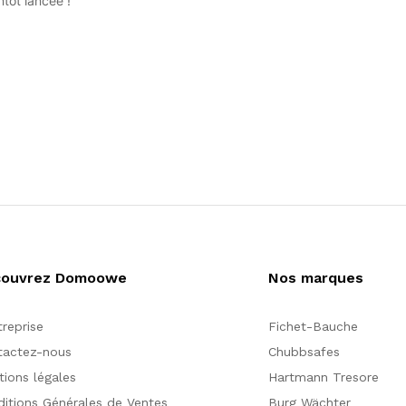
tôt lancée !
couvrez Domoowe
Nos marques
treprise
Fichet-Bauche
tactez-nous
Chubbsafes
ions légales
Hartmann Tresore
itions Générales de Ventes
Burg Wächter