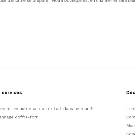
se d’énorme se prépare ! Notre boutique est en chantier et sera bien
 services
Dé
ent encastrer un coffre-fort dans un mur ?
L’en
nnage coffre-fort
Con
Ment
Cond