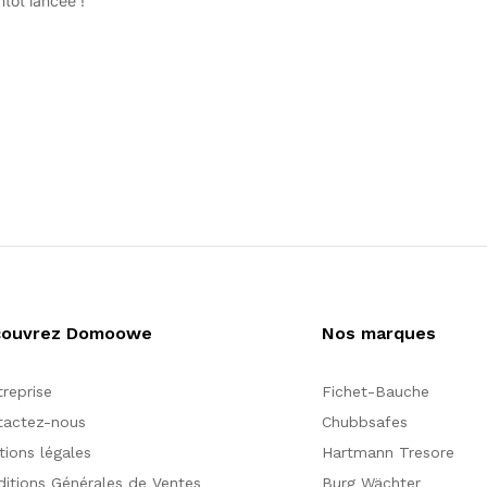
tôt lancée !
couvrez Domoowe
Nos marques
treprise
Fichet-Bauche
tactez-nous
Chubbsafes
ions légales
Hartmann Tresore
itions Générales de Ventes
Burg Wächter