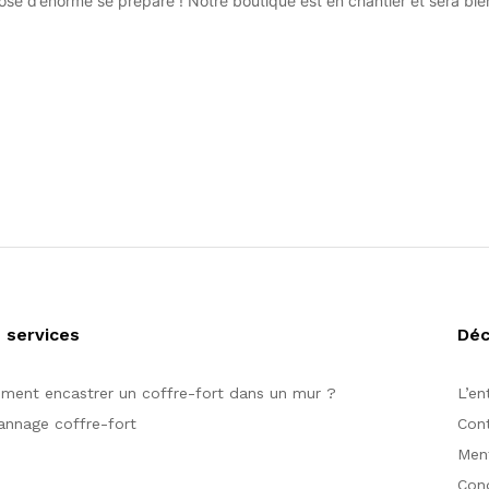
se d’énorme se prépare ! Notre boutique est en chantier et sera bien
 services
Dé
ent encastrer un coffre-fort dans un mur ?
L’en
nnage coffre-fort
Con
Ment
Cond