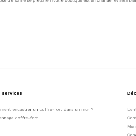
se d’énorme se prépare ! Notre boutique est en chantier et sera bien
 services
Dé
ent encastrer un coffre-fort dans un mur ?
L’en
nnage coffre-fort
Con
Ment
Cond