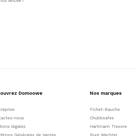
tôt lancée !
couvrez Domoowe
Nos marques
treprise
Fichet-Bauche
tactez-nous
Chubbsafes
ions légales
Hartmann Tresore
itions Générales de Ventes
Burg Wächter